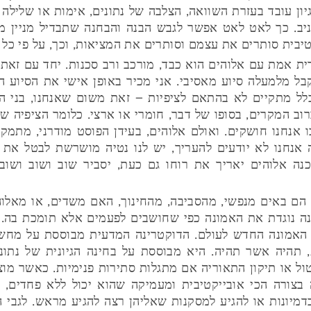
גיון עובד בעזרת השוואה, הצלבה של נתונים, אימות או שליל
יב. כך לאט לאט אפשר לגבש הבנה והבחנה שתבדיל מניין מ
יבית סותרים את עצמם וסותרים את המציאות, וכך, על פי כל 
ית אמת עם אלוהים הוא כבד, מורכב ורב סכנות. יחד עם זאת
בל מלמעלה סיוע מאסיבי. אני מכיר באופן אישי את הסיוע ה
כלל מתקיים לא בהתאם לציפיות – זאת משום שאנחנו, בני 
ברוב המקרים, בסופו של דבר, חומרי או ארצי. כלומר הציפיה ש
בו אנחנו חושקים. ואולם אלוהים, בעידן הפוסט מודרני, מתמק
ה אנחנו לא יודעים להעריך, יש לנו נטיה מושרשת לבטל את 
כנה אלוהים יאריך את רוחו גם כעת, יסביר שוב ושוב ושוב 
 הם באים מנפשי, מהסביבה, מהחינוך, האם משדים, או מאלוהי
 נוגדת את האמונה כפי שחושבים לפעמים אלא תומכת בה. 
 האמונה החדש לעולם. הדוקטרינה המדעית מבוססת על מחש
תהיה אשר תהיה. היא מבוססת על בחינה הגיונית של נתוני
טול או תיקון התאוריה אם מתגלות סתירות פנימיות. כאשר מ
צורה הכי אובייקטיבית ומעמיקה שהוא יכול ללא פחדים, ד
דמיונות או להגיע למסקנות שאליהן רצה להגיע מראש. לגבי 