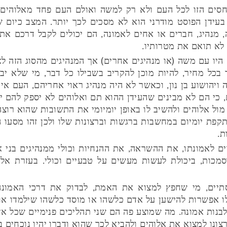
חסים הזו לכל העם ולא רק למשה ואולם העם פחד מאלוהים
 בעידן הפוסט מודרני הוא לא מסכים לכך יותר. המצב כיום ש
 מנהיג, חברים או אחים לאמונה, הם יכולים לקבל דרכם את 
 לא תואם את מטרותיו.
יו עם משה (או מנהיגים אחרים) אך המנהיגים מהסוג הזה לא
בכל מחיר, להיות מוכן להקריב בשבילו כל דבר, מי שלא יבי
 ויהושוע בן נון, וכאשר לא היה מנהיג ראוי אחריהם, העם א
 כי הם לא מבינים שהעידן ההוא תם ואלוהים לא יספק להם יו
ל אלוהים ולהשיב לו באופן יומיומי את התשובות שהוא רוצה
קפת יומיום במחשבות ברגשות וברצונות שלו ולכן זהו מסעו 
ת.
 לאמונתו, את ההשראה, את ההנחיות וכולי ממנהיגים בני א
וסמכות, ביכולת לעשות מעשים על טבעיים וכולי. בעזרת אל
סתיים, מי שחפץ למצוא את האמת, לבדוק את דרכי האמונה
 לו אפשרות להישען על אדם כלשהו או מוסד כלשהו שילמדו א
בנות אמונה. מה שמוצע פה הם שני תהליכים פנימיים שכל אד
צונו למצוא את אלוהים ולהביא לכך שהוא ודברו יהיו נוכחים בח