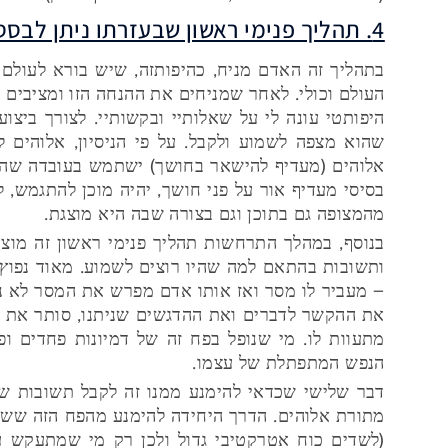
4. תהליך פנימי ראשון שבעזרתו ניתן לבסס אמונה.
בתהליך זה האדם מניח, כהיפותזה, שיש בורא לעולם 
העולם וכולי. לאחר שמניחים את ההנחה הזו ומציבים א
היפותטי עונה לי על שאלותיי ובקשותיי. לצורך ביצו
שהוא מצפה לשמוע ולקבל. על פי הניסיון, אלוהים
אלוהים (מעדיף להישאר בחושך) ישתמש בעובדה שהוא
בסיסי מעדיף אור על פני חושך, יהיה מוכן להתגמש, 
מהמצופה גם בתוכן וגם בצורה שבה היא מוצגת.
בנוסף, במהלך התרחשות תהליך פנימי ראשון זה מוצב
ותשובות בהתאם למה שהיו רוצים לשמוע. מאוד נפוץ 
– מעביר לו מסר ואז אותו אדם מפרש את המסר לא נכ
את ההקשר לדברים ואת ההדגשים שניתנו, סותר את ה
הנפש המתפתלת של עצמו.
דבר שלישי שכדאי להימנע ממנו זה לקבל תשובות ש
מתורת אלוהים. הדרך היחידה להימנע מהפח הזה ששו
(לשדים כוח אטרקטיבי גדול ולכן רק מי שמתעקש על