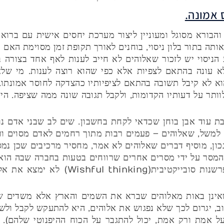
והבורא מסוגל ומעוניין ליצור מערכת יחסים אישית עם ברואי
ותה בתור בלון ניסוי, בוחנים לאורך תקופת זמן מסוימת האם ו
ע הניסוי יש לזכור שאלוהים לא חייב לענות לאף אחד בצורה 
 לא עונה בהתאם לצפיות אלא כפי שהוא רוצה לענות. מי ש
 לא קיבל תשובה בהתאם לציפיותיו כהצדקה לחוסר אמונתו. 
לוותר על דעותיו הקדומות, ולקבל תגובה שונה ממה שציפה. הי
ת עוד אבן בוחן שכדאי לקחת בחשבון. שים לב שבני אדם נוט
למשל, שאלוהים – פעמים רבות מתוך רחמים לאדם מסוים ורצו
ון, מוסיף דברים שאלוהים לא אמר, מחסיר מרכיבים שכן נמסר
מסר על ידי מסרים אחרים שרווחים בטעות בחברה שבה הוא חי
מתעוות לו. מי שנופל בפח זה של דמיונות פחדים ופרשנות סוב
אינן באות מאלוהים שברא את השמים והארץ אלא משדים שי
ב, יגרום לכך שלא נפגוש את אלוהים, היא להתעקש לקבל ול
 אמת ורק אמת, יכול להתגבר על הכוח ההיפנוטי שלהם). צ