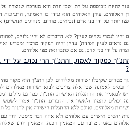
עוד להיות מבוססת על דת, שכן הדת היא מערכת שנוצרה על י
ן האלוהים. עידן האלוהים הוא עידן בו האמונה, הרעיונות ה
ו יותר על ידי בני אדם (נביאים, מורים, מנהיגים אנושיים) א
יהיו לגמרי גלויים לעיין? לא. הדברים לא יהיו גלויים, לפחו
נראים לעיין הפיזית) עדיין יהיה תפקיד מרכזי ומכריע ואול
רה על ידי בני אדם, גם אם כתבו זאת מפי אלוהים.
התנ"ך כמקור לאמת, והתנ"ך הרי נכתב על ידי 
וך מסרים שקיבלו ישירות מאלוהים, לכן התנ"ך הוא מקור מהי
 ובסיס לאמונה שכן אלה צריכים לבוא ישירות מאלוהים למ
יש למאמין את ההתגלות האישית, התנ"ך, כמו גם מילים ומ
ה יכולים לתמוך ולאשר את הדברים. התנ"ך אמור לשמש לא
ירות מאלוהים, ואולם ללא ההתגלות הישירה אין לתנ"ך כל תו
 יחסים אישיים עם אלוהים ולא איזה דבר מיסטי. יחד עם 
לוהים באמת מדבר עם המאמין הכנה, המאמין יודע שאלוהים