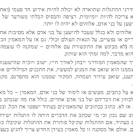
רני ההתגלות שתוארה לא יכולה להיות אירוע חד פעמי (ואחר
א צריכה להיות יומיומית, רציפה והבסיס הבלתי מעורער של ח
ן על בני אדם, אלוהים לא יהיה לו יותר.
 אלוהים ולא בגלל שעבר להישען על בני אדם אלא מסיבות אח
יים או נפשיים, על הנאות העולם וכולי. גם אז על המאמין הכ
נה (לא מבקש את התקשורת עם אלוהים – שמקנה לו עוצמה 
 הוא מדבר, למה ומתי הוא שותק.
 שהמאמין המודרני ייבחן לאורך חייו, ישוב ויוכיח שהישענות
ממנו הוא שואב את המניע למעשיו, את התכנים המילוליים או
ענג, שואב עידוד ושמחה, המקור שממנו הוא מתפרנס, מקב
 על כתבים, מעשים או לימוד של בני אדם, המאמין – כל מאמ
לבחון את דבריהם של בני אדם אחרים, כולל את מה שנכתב בתנ
 או לא. כתוב בכתובים שהמאמינים בעתיד ישפטו את הכל, ובכן
ב שם נכון וכי מי שכתב את הדברים היתה לו התגלות ישירה
גם בעתיד, אם ההתגלות שקיבל סותרת את ההתגלות שקיבלו כות
ם. אולם אל מסקנה זו כל מאמין בעידן החדש צריך להגיע בעצ