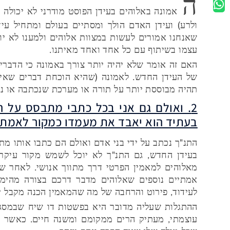
ה
אמונה באלוהים בעידן הפוסט מודרני לא יכולה 
ולרע) ועידן האדם הולך ומסתיים בעולם ומתחיל עיד
שאנחנו אמורים לעשות במצוות אלוהים ולמענו לא יופצ
עצמו בשיתוף עם כל אחד ואחד מאיתנו.
האם זה אומר שלא יהיה יותר צורך באמונה כי הדברים 
של העידן החדש. לאמונה (שהיא הוכחת דברים שאינם 
תהיה מבוססת יותר על תורה או מערכת שנכתבה או נוצ
2. ואולם גם אני בכל כתבי מתבסס על 
בעתיד הוא יאבד את מעמדו כמקור לאמת?
התנ"ך נכתב על ידי בני אדם ואולם הם כתבו אותו מת
בעידן החדש, גם התנ"ך לא יוכל לשמש מקור עיקרי
מאלוהים למאמין הפרטי דרך מתווך אנושי. לאחר ש
אמתיים נוספים שאלוהים מדבר דרכם בצורה מהימנ
לעידוד, פירוט והרחבה של מה שהמאמין הכנה מקבל יש
ההתגלות שעליה מדובר היא בפשטות דו שיח שבמסגרת
עוצמתי, מעתיק הרים ממקומם ומשנה חיים. כאשר א