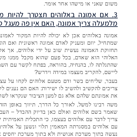
משום שאני או מישהו אחר אומר.
3. אם אמונה באלוהים תצטרך להיות 
מלמעלה צריך אמונה, האם אין פה מעגל ס
אמונה באלוהים אכן לא יכולה להיות המקור לאמונ
שמתחיל, יוזם ומעניק לאדם אמונה ראשונית ואם הו
תחזוקת האמונה נעשית שוב על ידי אלוהים, אך אלו
האלוהי הוא שאדם, בכל פעם שהוא מקבל ממנו משה
שהתגלתה לו, בהנחיה, בהוראה, בפתח לקשר עם השמי
ליישם, להקריב מעצמו במידה וידרש?
בעבר, שליחים בשר ודם מטעם אלוהים לקחו על עצמם
צריכים להקשיב ולהשיב לו ישירות: האם הם נענים לק
את אמונתם שלהם אלא גם למען הציבור שנקראו לשר
משה רבינו למשל, לאורך כל הדרך, תיווך באופן הז
שאמר בשם אלוהים ואולם כאן בדיוק ההבדל – העם
צריך לדבר עם אלוהים בעצמו, כי התכלית האמיתית ש
עם אלוהים במסגרתה המאמין תלוי ונשען על אלוהי
נעשה בתוך מערכת אנושית ולא בתוך מערכת יחסים אתו