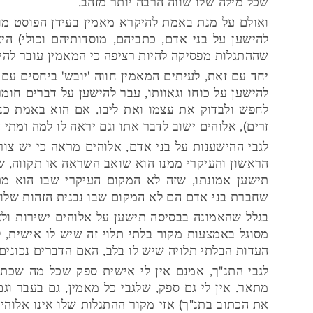
שכל מילה שלו שווה הרבה יותר מזהב.
ואולם על מנת באמת להיקרא מאמין בעידן הפוסט מוד
להישען על בני אדם, כתביהם, מוסדותיהם וכולי) הי
שההתגלות מפסיקה להיות רציפה כי המאמין עובר להישע
יחד עם זאת, לעיתים המאמין חווה 'יובש' ביחסים עם
להישען על כוחו וגאוותו, עבר להישען על דברים חומר
לחפש ולבדוק את עצמו ואת ליבו. אם הוא באמת כ
זרים), אלוהים ישוב לדבר אתו וגם יראה לו למה ומתי
לגבי ההישענות על בני אדם, אלוהים מראה כי יש צורך
הראשון והעיקרי ממנו הוא שואב השראה או תקווה, ש
תישען אמונתו, שזה לא המקום העיקרי שבו הוא מת
שחברת בני אדם הם לא המקום שבו נבנית הזהות שלו.
בגלל שהאמונה בבסיסה תישען על אלוהים ישירות ולא
מסוגל באמצעות מקור בלתי תלוי זה שיש לו אישית, 
העדות הבלתי תלויה שיש לו בלב, האם הדברים נכונים
לגבי התנ"ך, אמנם אין לי אישית ספק שכל מה שכתו
מתאר. אין לי גם ספק, שלגבי כל מאמין, גם בעבר ו
את הכתוב בתנ"ך) אזי מקור ההתגלות שלו אינו אלוהי