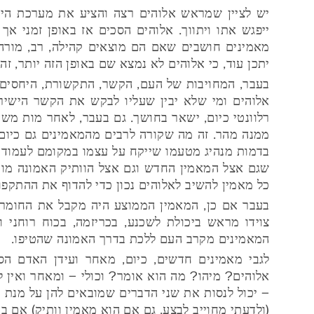
יש לציין שמראש אלוהים רצה והציע את מערכת הי
ייפגש אתו ויתווך. אלוהים הסכים אז באופן זמני אך
מאמינים חושבים שאם הם מוצאים קהילה, רב, מורה,
יתכן עוד, כי אלוהים לא נמצא שם באופן הזה יותר, זה
בעבר, המחויבות של העם, הקשר, התקשורת, היחסים ה
אלוהים ומי שלא יבין שעליו לבקש את הקשר הישיר 
רלוונטי כיום, ישאר בחושך. גם בעבר, לאחר מות משה
ממנה מהר. זה מה שקורה לרבים מהמאמינים גם כיום,
בדמות מנהיג מטעמו שייקח על עצמו במקומם לעמוד מו
שגם אצל המאמין החדש וגם אצל הוותיק האמונה מות
כל מאמין להשיב לאלוהים נכון כדי להדוף את ההתקפו
בעבר אם כן, המאמין הממוצע היה מקבל את החומרים
צוידו מראש ביכולת לשכנע, בכריזמה, בכוח רוחני 
המאמינים מקרב העם ללכת בדרך האמונה שהטיפו.
לגבי מאמינים חדשים, כיום, מאחר ועידן האדם ה
אלוהים? מיהו? מה הוא אומר? וכולי – ומאחר ואין
– יכול לנסות את שני הדברים שמובאים להן על מנת ל
(ולדעתי מחוייב לבצע, גם אם הוא מאמין וותיק) אם בר