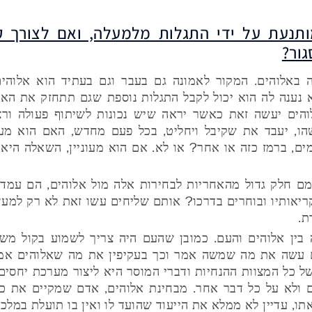
מותנעת על ידי התגלות מלמעלה, ואם לצורך 
גור?
ה באלוהים. המקור לאמונה גם בעבר וגם בעתיד הוא אלוהי
א נענה לה הוא יכול לקבל התגלות נוספת שגם תתחזק את האמ
הים יעשה זאת כאשר יראה שיש נכונות לשיתוף פעולה ורצון
ו, יעבד את שקיבל ויחליט, בכל פעם מחדש, האם הוא מעונ
ם, ברמז כזה או אחר? או לא. אם הוא מעוניין, השאלה היא 
 חלק גדול מהאחריות לבחירות אלה מול אלוהים, הם עמדו מ
ריאותיו ובוחרים בדרכו? אותם שליחים עשו זאת לא רק למען
ת.
ה בין אלוהים והעם. כמובן שהעם היה צריך לשמוע בקול מ
 עשה את מה שמשה אמר וכך בעקיפין את מה שאלוהים אמר,
ל כל המצוות ההנחיות ודברי המוסר היא ליצור מערכת יחסים 
ם ולא על כל דבר אחר. מבחינת אלוהים, אדם שמקיים את כ
, עדיין לא ממלא את הייעוד שהועד לו ואין בו תועלת במלכו