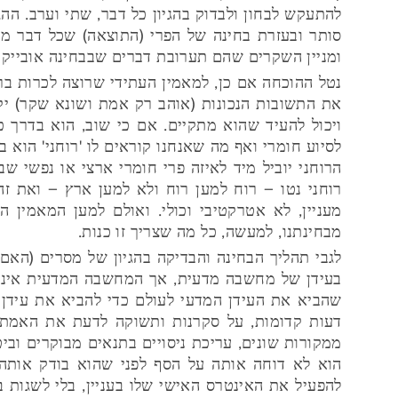
להתעקש לבחון ולבדוק בהגיון כל דבר, שתי וערב. הה
סותר ובעזרת בחינה של הפרי (התוצאה) שכל דבר מנ
ומניין השקרים שהם תערובת דברים שבבחינה אובייקט
נטל ההוכחה אם כן, למאמין העתידי שרוצה לכרות בר
את התשובות הנכונות (אוהב רק אמת ושונא שקר) יק
ויכול להעיד שהוא מתקיים. אם כי שוב, הוא בדרך 
לסיוע חומרי ואף מה שאנחנו קוראים לו 'רוחני' הוא 
הרוחני יוביל מיד לאיזה פרי חומרי ארצי או נפשי ש
רוחני נטו – רוח למען רוח ולא למען ארץ – ואת ז
מעניין, לא אטרקטיבי וכולי. ואולם למען המאמין ה
מבחינתנו, למעשה, כל מה שצריך זו כנות.
לגבי תהליך הבחינה והבדיקה בהגיון של מסרים (האם
בעידן של מחשבה מדעית, אך המחשבה המדעית איננה
שהביא את העידן המדעי לעולם כדי להביא את עידן
דעות קדומות, על סקרנות ותשוקה לדעת את האמת, 
ממקורות שונים, עריכת ניסויים בתנאים מבוקרים ובי
הוא לא דוחה אותה על הסף לפני שהוא בודק אותה ב
להפעיל את האינטרס האישי שלו בעניין, בלי לשגות ב