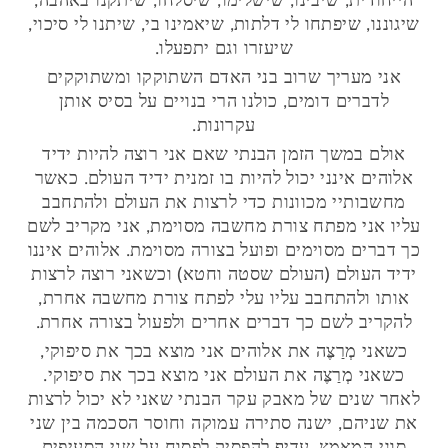
הייחודית, שיבינו, שישלימו, שיסלחו, שיתקנו באהבה,
שיגוננו, שיפתחו לי דלתות, שיאמינו בי, שיתנו לי סיכוי,
שיעזרו וגם יתפעלו.
אני מעריך שרוב בני האדם השתוקקו ומשתוקקים
לדברים דומים, כולנו הרי בנויים על בסיס אותן
עקרונות.
אולם במשך הזמן הבנתי שאם אני רוצה להיות ידיד
אלוהים אינני יכול להיות בו זמנית ידיד העולם. כאשר
מחשבותיי מכוונות כדי לרצות את העולם ולהתחבב
עליו אני מפתח צורת מחשבה מסוימת, אני מקריב לשם
כך דברים מסוימים ופועל בצורה מסוימת. אלוהים איננו
ידיד העולם (העולם שסטה וחטא) וכשאני רוצה לרצות
אותו ולהתחבב עליו עלי לפתח צורת מחשבה אחרת,
להקריב לשם כך דברים אחרים ולפעול בצורה אחרת.
כשאני מְרַצֶּה את אלוהים אני מוצא בכך את סיפוקי,
כשאני מְרַצֶּה את העולם אני מוצא בכך את סיפוקי.
לאחר שנים של מאבק עקר הבנתי שאני לא יכול לרצות
את שניהם, ישנה סתירה עמוקה וחוסר הסכמה בין שני
סוגי המאמץ. עדיף להפסיק לפסוח על שני הסעיפים