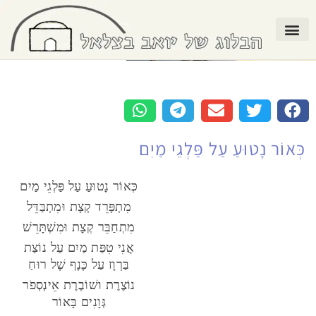
כְּאוֹר נָטוּעַ עַל פַּלְגֵי מַיִם
כְּאוֹר נָטוּעַ עַל פַּלְגֵי מַיִם
מִתְפָּרֵד קְצָת וּמִתְבַּדֵּל
מִתְחַבֵּר קְצָת וּמִשְׁתָּרֵשׁ
אֲנִי טִפַּת מַיִם עַל נוֹצַת
בַּרְוָז עַל כָּנָף שֶׁל רוּחַ
נוֹצֶרֶת ושׁוֹבֶרֶת אֵינְסְפֹר
גְּוָנִים בָּאוֹר