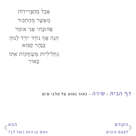
אָבֵל מֵהַפְּרִידוֹת
מְאֻשָּׁר מֵהַחִבּוּר
אֲהוּבָתִי אֲנִי אוֹמֵר
הִנֵּה אֲוָז נּוֹדֵד יוֹרֵד לָנוּחַ
בְּנָּהָר קָּפוּא
גַּחְלִילִיוֹת מְּשַׂחֲקוֹת אִתּוֹ
בָּאוֹר
דף הבית
שירה
»
»
כְּאוֹר נָטוּעַ עַל פַּלְגֵי מַיִם
הקודם
הבא
לַעֲצֹם אָזְנַיִם
האם בן הזוג נועד לך?