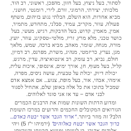
לסתור, בעל ניצוץ, בעל חזון, מהפכן, ראשוני, רב הוד,
מלכותי, יצירתי, הרמוני, זורם, לירי, רומנטי, חושני,
מביא אחדות, הוא השלם, הבלתי נגוע בזיהום, משתף
פעולה, עוזר, מקריב, עמיד, סבלני, מתחדש, מתמיד,
אמין, מאמין, קדוש, בעל הדבקות, רגיש, מעשי, בעל
כושר טכני, מלא מרץ, זריז, מולטי-טסקינג, עוזר, יועץ,
מורה, מנחה, שומר, מאהב, מביא ברכה, שמש, מלאך
מגן, נערץ, כריזמטי, מנהיג, משרת, מפרנס, רב דמיון,
חולם, נביא, רב עומק, רב אינטואיציה, עדין, מרגש,
קליל, בעל מעוף, חן, אורך ימים, אינסופי, איכות עלית,
יכולת דיוק, יכולת על טבעית, עושה ניסים, מפרה,
אימהי, אבהי, אור, בעל מופת, צנוע… אם אמצא אדם
שמכיל בתוכו את כל אלה באופן שלם, אתחיל לסגוד
לבני אדם – עד אז אני סוגד לאלוהים.
ומדוע הדתות השונות שמות את הרבנים הכמרים
הגורואים המקובלים החכמים והרועים במרכז תשומת
הלב? זה מוזר ביותר.
"ארור הגבר אשר יבטח באדם…
ברוך הגבר אשר יבטח באלוהים"
(ירמיהו י"ז 5) ויהי
אלוהים אהובו, בן לווייתו ומושא תקוותו והערצתו