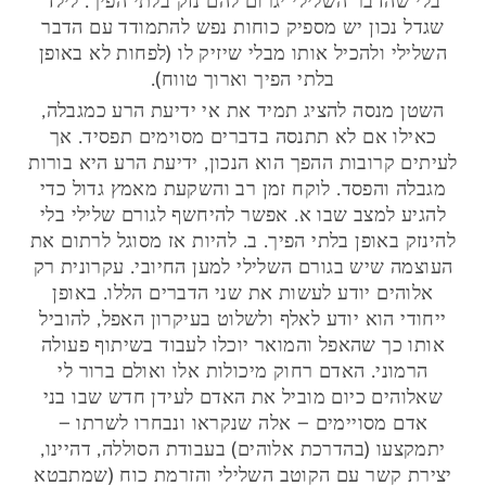
בלי שהדבר השלילי יגרום להם נזק בלתי הפיך. לילד
שגדל נכון יש מספיק כוחות נפש להתמודד עם הדבר
השלילי ולהכיל אותו מבלי שיזיק לו (לפחות לא באופן
בלתי הפיך וארוך טווח).
השטן מנסה להציג תמיד את אי ידיעת הרע כמגבלה,
כאילו אם לא תתנסה בדברים מסוימים תפסיד. אך
לעיתים קרובות ההפך הוא הנכון, ידיעת הרע היא בורות
מגבלה והפסד. לוקח זמן רב והשקעת מאמץ גדול כדי
להגיע למצב שבו א. אפשר להיחשף לגורם שלילי בלי
להינזק באופן בלתי הפיך. ב. להיות אז מסוגל לרתום את
העוצמה שיש בגורם השלילי למען החיובי. עקרונית רק
אלוהים יודע לעשות את שני הדברים הללו. באופן
ייחודי הוא יודע לאלף ולשלוט בעיקרון האפל, להוביל
אותו כך שהאפל והמואר יוכלו לעבוד בשיתוף פעולה
הרמוני. האדם רחוק מיכולות אלו ואולם ברור לי
שאלוהים כיום מוביל את האדם לעידן חדש שבו בני
אדם מסויימים – אלה שנקראו ונבחרו לשרתו –
יתמקצעו (בהדרכת אלוהים) בעבודת הסוללה, דהיינו,
יצירת קשר עם הקוטב השלילי והזרמת כוח (שמתבטא