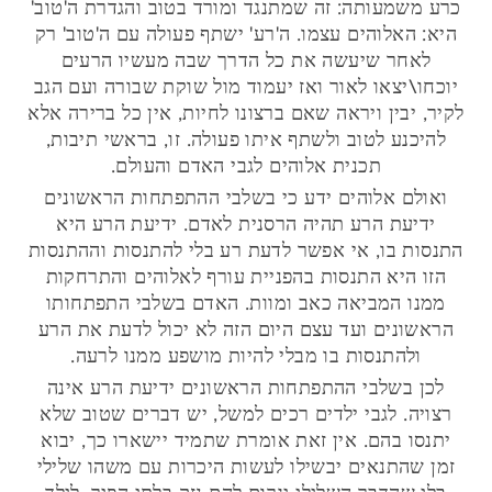
כרע משמעותה: זה שמתנגד ומורד בטוב והגדרת ה'טוב'
היא: האלוהים עצמו. ה'רע' ישתף פעולה עם ה'טוב' רק
לאחר שיעשה את כל הדרך שבה מעשיו הרעים
יוכחו\יצאו לאור ואז יעמוד מול שוקת שבורה ועם הגב
לקיר, יבין ויראה שאם ברצונו לחיות, אין כל ברירה אלא
להיכנע לטוב ולשתף איתו פעולה. זו, בראשי תיבות,
תכנית אלוהים לגבי האדם והעולם.
ואולם אלוהים ידע כי בשלבי ההתפתחות הראשונים
ידיעת הרע תהיה הרסנית לאדם. ידיעת הרע היא
התנסות בו, אי אפשר לדעת רע בלי להתנסות וההתנסות
הזו היא התנסות בהפניית עורף לאלוהים והתרחקות
ממנו המביאה כאב ומוות. האדם בשלבי התפתחותו
הראשונים ועד עצם היום הזה לא יכול לדעת את הרע
ולהתנסות בו מבלי להיות מושפע ממנו לרעה.
לכן בשלבי ההתפתחות הראשונים ידיעת הרע אינה
רצויה. לגבי ילדים רכים למשל, יש דברים שטוב שלא
יתנסו בהם. אין זאת אומרת שתמיד יישארו כך, יבוא
זמן שהתנאים יבשילו לעשות היכרות עם משהו שלילי