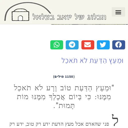
וּמֵעֵץ הַדַּעַת לֹא תֹאכַל
(1150 מילים)
"וּמֵעֵץ הַדַּעַת טוֹב וָרָע לֹא תֹאכַל
מִמֶּנּוּ: כִּי בְּיוֹם אֲכָלְךָ מִמֶּנּוּ מוֹת
תָּמוּת".
ל
פני שהאדם אכל מעץ הדעת ידע רק טוב, ידע רק