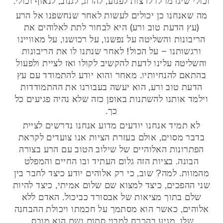
וכולי שיגרמו לו לרצות לפגוע, להרוג, לגנוב, לנאוף וכולי.
מה שאנחנו כן יכולים לעשות לאחר שנחשפנו אל הרע
(עץ הדעת טוב ורע) היא לבחור לתת לאלוהים את
הריבונות והשליטה על נפשנו, על רכושנו, על מאוויינו
ורגשותנו – על הכול! לאחר שנתנו לו את הריבונות
והשליטה עלינו לדעת להקשיב לקולו ואז לציית ולפעול
בהתאם להנחיותיו. מאחר והוא יודע להתמודד עם עץ
הדעת טוב ורע, הוא יעשה בעבורנו את ההתמודדות
וילמד אותנו להשתנות באופן כזה שלא נהיה פגיעים כל
כך.
לא תמיד אנחנו יודעים מדוע אנחנו נדרשים לציית
בדבר מסוים, אולם בעזרת הציות אנו צועדים לקראת
הפתרונות האלוהיים של שילוב הטוב עם הרע בצורה
הבונה. בציות הזה גלום העתיד ובו החיים והמפלט
מהמוות. למה? שוב, כי רק אלוהים יודע כיצד לחבר בין
שני ההפכים, כיצד למצוא שם שלום אמיתי, כיצד להיות
שלם בתוך מציאות של אבסורד כביכול. האדם ללא
אלוהים, כאשר הוא מסתמך על חכמתו ויכולת ההבחנה
שלו, מגיע בהכרח למבוי סתום ושם הוא מובס.