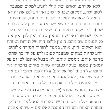
ללא אלוהים, האדם יכול אולי להגיע למקום שמעבר
לטוב ולרע, למקום שבו אין טוב ואין רע (גם את זה לא
נראה לי שאפשר לעשות, אך תורת היוגה, הבודהיזם
ותורות המזרח טוענים שאפשר אז אני מוכן להניח לרגע
שכן). בכל מקרה במקום הזה שאין בו טוב ורע אין כלום
– אין שם טוב ואין שם רע אין שחור ואין לבן ואין את
כל הגוונים שביניהם. ה'אין כלום' הזה של תורות המזרח
הוא וואקום, ריק, מוות. בניגוד לתורות המזרח אלוהים
יודע להיות במקום שמעבר לטוב ולרע על ידי כך שהוא
מחבר אותם, מממש אותם, לא מבטל אותם! לכן גם על
המאמין בשמו, בנוסף לעובדה שהוא מקיים בהכרתו את
קיומו של הטוב (של אלוהים) עליו לקבל ולהכיר גם את
קיומו של הרע, לא להתנגד או לבטל אותו אלא לדעת –
כמו אלוהים – לחבר את הרע אל הטוב באופן בונה.
מצד שני, חופש אמיתי (מטוב או מרע) הוא לא לעשות
מה שנראה לי, או להתרחק מכל מגבלה. זה שיעבוד
במסווה של חופש. החופש האמיתי הוא להיות מסוגל,
בעזרת הציות ובעזרת האהבה לאלוהים – שהיא אהבת