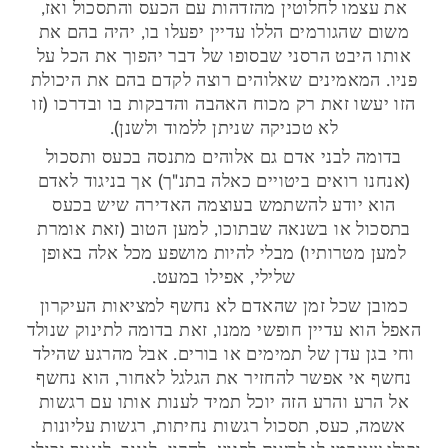
את עצמו לחלוטין מהזדהות עם הכעס והתסכול ואז,
משום שהגורמים הללו עדיין יפעלו בו, יהיה בהם את
אותו היבט הרסני שבסופו של דבר יהפוך את הכל על
פניו. המאמינים שאלוהים רוצה לקדם בהם את היכולת
הזו יעשו זאת רק מכוח האהבה והדבקות בו ובדרכו (זו
לא טכניקה שניתן ללמוד ולשנן).
בדומה לבני אדם גם אלוהים מתנסה בכעס ותסכול
(אנחנו רואים ביטויים כאלה בתנ"ך) אך בניגוד לאדם
הוא יודע להשתמש בעוצמה האדירה שיש בכעס
בתסכול או בשנאה שבתוכו, למען הטוב (זאת אומרת
למען מטרותיו) מבלי להיות מושפע מכל אלה באופן
שלילי, אפילו במעט.
כמובן שכל זמן שהאדם לא נחשף למציאות העיקרון
האפל הוא עדיין חופשי ממנו, זאת בדומה לתינוק שנולד
וחי בגן עדן של תמימים או בורים. אבל מהרגע שהילד
נחשף אי אפשר להחזיר את הגלגל לאחור, הוא נחשף
אל הרע והרע הזה יוכל תמיד לענות אותו עם רגשות
אשמה, כעס, תסכול רגשות נחיתות, רגשות עליונות