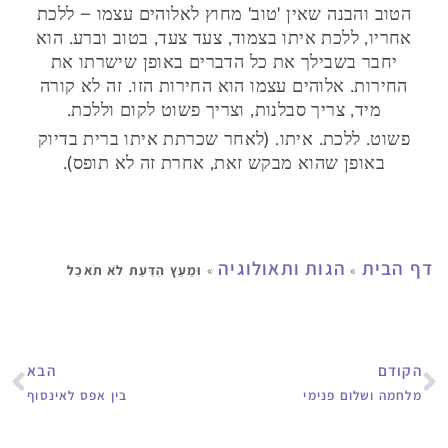
הטוב והבנה שאין 'טוב' מחוץ לאלוהים עצמו – ללכת
אחריו, ללכת איתו בצמוד, צעד צעד, בטוב וברע. הוא
יחבר בשבילך את כל הדברים באופן שישרתו את
החירות. אלוהים עצמו הוא החירות הזו. זה לא קורה
מיד, צריך סבלנות, וצריך פשוט לקום וללכת.
פשוט. ללכת. איתו. (לאחר שכרתת איתו ברית בדיוק
באופן שהוא מבקש זאת, אחרת זה לא תופס).
דף הבית
הגות ותאולוגיה
»
»
וּמֵעֵץ הַדַּעַת לֹא תֹאכַל
הקודם
הבא
מלחמה ושלום פנימי
בין אפס לאינסוף