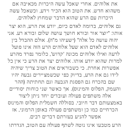
את אלוהים. אחרי שאכל עשה היכרות מכאיבה אם
משהוא חדש. את הטוב הוא הכיר וידע, וכשאכל עשה
היכרות עם הרע שהוא הדבר שמחוץ לאלוהים.
גם אלוהים, בדומה לאדם כיום, יודע את הרע, הוא יצר
אותו: "יוצר אור ובורא חושך עושה שלום ובורא רע. אני
יהוה עושה כל אלה" (ישעיהו מ"ה). אולם ההבדל בין
אלוהים לאדם הוא שעל אלוהים הרע הזה אינו פועל
לרעה ואילו אלוהים מכונה 'קדוש', כלומר נפרד מהרע
למרות שהוא יודע אותו. אלוהים יצר את הרע כי אין כל
אפשרות אחרת. כי כשבוראים את הטוב צריך שיהיה
לידו גם את הרע, בדיוק כפי שכשמציירים גבעה יהיו
שם בהכרח גם הפסגת הגבעה וגם תחתיתה (ההר
והעמק, הפלוס והמינוס). אך כאשר שני כוחות יסודיים
אלה משתפים פעולה ועובדים יחד ניתן ליצור
באמצעותם דבר חיובי. בסוללה חשמלית הפלוס והמינוס
הכרחיים כמו כן ומשתפים פעולה באופן הרמוני, אז
אפשר להניע בעזרתם דברים רבים.
הרע מטבעו אינו נוטה לשתף פעולה עם הטוב, הגדרתו