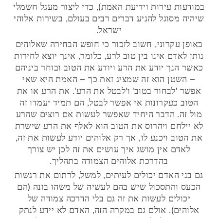
במודעות עירות וידיעת האמת), כדי ליצור מעגל חשמלי
שיהיה מסוגל להניע דברים רבים בעולם, בשירות אלוהי
ישראל.
באופן עקרוני, חשוב לזכור כי חופש הבחירה שאלוהים
נותן לאדם אינו בין טוב לרע, כלומר, אינך יוצא לחירות
כאשר הנך יודע את הרע ויודע את הטוב ובוחר ביניהם
– השטן הוא זה שמציג זאת כך – האמת היא שאי
אפשר 'לבחור בטוב' ו'לבטל את הרע'. את הרע או את
הטוב כעקרונות אי אפשר לבטל, הם תמיד יעמדו זה
מול זה. הדבר היחיד שאפשר לעשות אם רוצים שהרע
לא יילחם ויהרוס את הטוב הוא לאלף את הרע שישרת
את הטוב ויכנע לו, אך רק אלוהים יודע לעשות את זה,
לאדם אין מושג איך עושים את זה לכן יש צורך
בהדרכת אלוהים הצמודה בתהליך.
גם בני האדם יכולים לעיתים, למשל, לרתום את רגשות
הכעס והתסכול שיש בהם לעשיה של משהו בונה (הם
יכולים לעשות את זה גם בלי הדרכה צמודה של
אלוהים). אולם גם במקרה הזה, האדם לא יידע לנתק